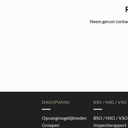
Neem gerust contact
DAGOPVANG
BSO / NSO / VSO
Opvangmogelijkheden
BSO / NSO / VSO
Groepen
Inspectierapport