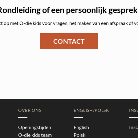
Rondleiding of een persoonlijk gesprek
 op met O-die kids voor vragen, het maken van een afspraak of v
CONTACT
OVER ONS
ENGLISH/POLSKI
INS
Openingstijden
English
Insc
O-die kids team
Polski